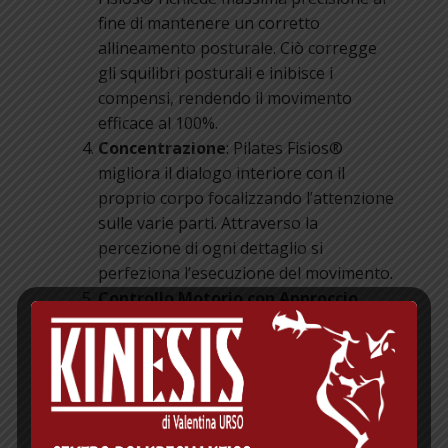
fine di mantenere un corretto
allineamento posturale. Ciò corregge
gli squilibri posturali e inibisce i
compensi, rendendo il movimento
efficace al 100%.
Concentrazione
: Pilates Fisios®
migliora il dialogo interiore con il
proprio corpo focalizzando l’attenzione
sulle varie parti. Attraverso la
percezione di ogni dettaglio si
perfeziona l’esecuzione del movimento.
Controllo Motorio con Approccio
Metacognitivo
: attraverso le sedute di
Pilates Fisios® il paziente impara ad
ascoltare il proprio corpo e a
riconoscere i segnali di “non controllo”
tipici, come eccessiva fatica, tensioni o