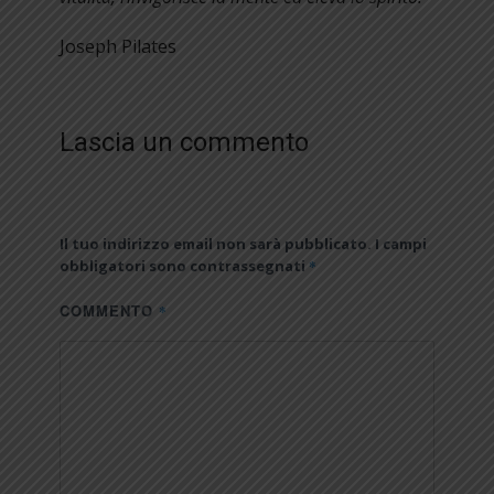
Joseph Pilates
Lascia un commento
Il tuo indirizzo email non sarà pubblicato.
I campi
*
obbligatori sono contrassegnati
COMMENTO
*