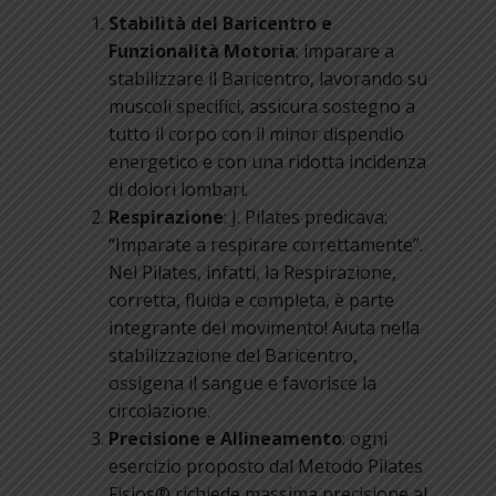
Stabilità del Baricentro e
Funzionalità Motoria
: imparare a
stabilizzare il Baricentro, lavorando su
muscoli specifici, assicura sostegno a
tutto il corpo con il minor dispendio
energetico e con una ridotta incidenza
di dolori lombari.
Respirazione
: J. Pilates predicava:
“Imparate a respirare correttamente”.
Nel Pilates, infatti, la Respirazione,
corretta, fluida e completa, è parte
integrante del movimento! Aiuta nella
stabilizzazione del Baricentro,
ossigena il sangue e favorisce la
circolazione.
Precisione e Allineamento
: ogni
esercizio proposto dal Metodo Pilates
Fisios® richiede massima precisione al