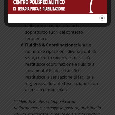
dolore. Il fisioterapista si pone
l’obiettivo di “insegnare” al paziente
strategie motorie coscienti e di
renderlo autonomo nella gestione
della propria motricità anche e
soprattutto fuori dal contesto
terapeutico.
Fluidità & Coordinazione:
lente e
numerose ripetizioni, diversi punti di
vista, corretta cadenza ritmica: ciò
restituisce coordinazione e fluidità al
movimento! Pilates Fisios® ti
restituisce la sensazione di facilità e
leggerezza durante l’esecuzione di un
esercizio (e non solo!).
“Il Metodo Pilates sviluppa il corpo
uniformemente, corregge la postura, ripristina la
vitalità, rinvigorisce la mente ed eleva lo spirito.”